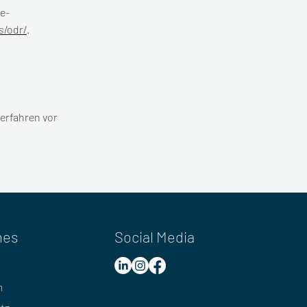
e-
s/odr/
.
verfahren vor
hes
Social Media
m