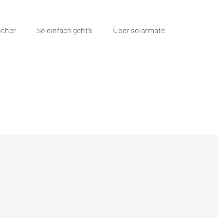
icher
So einfach geht‘s
Über solarmate