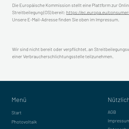
Die Europäische Kommission stellt eine Plattform zur Onlin
Streitbeilegung (OS) bereit:
https://ec.europa.eu/consumer
Unsere E-Mail-Adresse finden Sie oben im Impressum.
Wir sind nicht bereit oder verpflichtet, an Streitbeilegungs
einer Verbraucherschlichtungsstelle teilzunehmen.
Menü
Nützlic
AGB
Start
Impressu
Photovoltaik