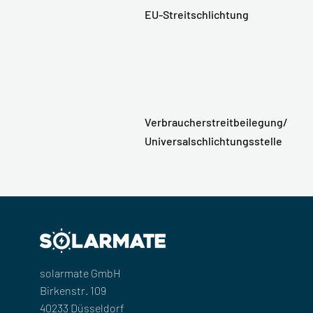
EU-Streitschlichtung
Verbraucherstreitbeilegung/
Universalschlichtungsstelle
solarmate GmbH
Birkenstr. 109
40233 Düsseldorf